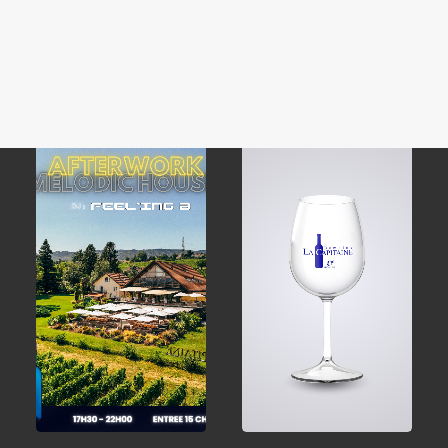
Rihanna
Mousseux Zéro/o
Impersonator
CHF
18.95
CHF
30.00