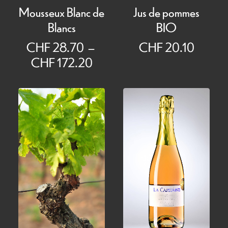
Mousseux Blanc de
Jus de pommes
Blancs
BIO
CHF
28.70
–
CHF
20.10
Plage
CHF
172.20
de
prix :
CHF 28.70
à
CHF 172.20