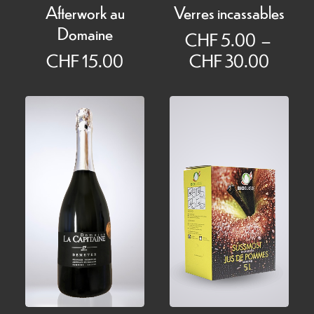
Afterwork au
Verres incassables
Domaine
CHF
5.00
–
Plage
CHF
15.00
CHF
30.00
de
prix :
CHF 5
à
CHF 3