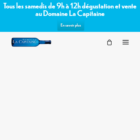
Tous les samedis de 9h à 12h dégustation et vente
au Domaine La Capitaine
En savoir plus
SÉMINAIRES
Commandez les vins bio /
VOTRE ÉVÉNEMENT
NOS ESPACES
biodynamiques du domaine sur notre
PARTENAIRES
boutique en ligne
DEMANDE D’OFFRE
TERROIR