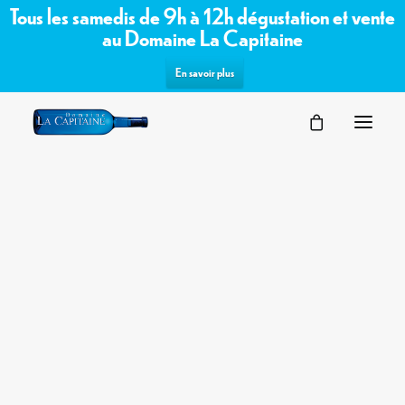
Tous les samedis de 9h à 12h dégustation et vente
au Domaine La Capitaine
En savoir plus
SÉMINAIRES
Commandez les vins bio /
VOTRE ÉVÉNEMENT
NOS ESPACES
biodynamiques du domaine sur notre
PARTENAIRES
boutique en ligne
DEMANDE D’OFFRE
TERROIR