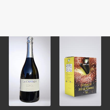
Domaine
Rihanna
Impersonator
CHF
15.00
CHF
30.00