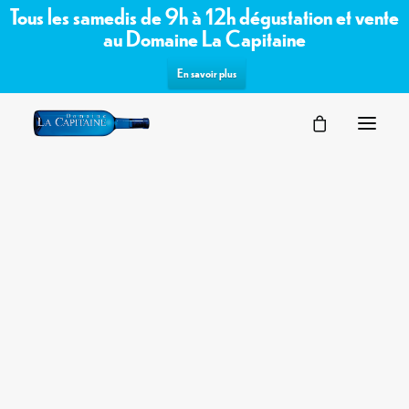
Tous les samedis de 9h à 12h dégustation et vente
au Domaine La Capitaine
En savoir plus
SÉMINAIRES
Commandez les vins bio /
VOTRE ÉVÉNEMENT
NOS ESPACES
biodynamiques du domaine sur notre
PARTENAIRES
boutique en ligne
DEMANDE D’OFFRE
TERROIR