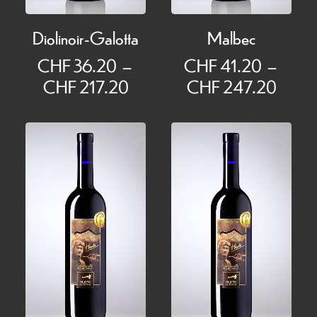
Diolinoir-Galotta
Malbec
CHF
36.20
–
CHF
41.20
–
Plage
Plage
CHF
217.20
CHF
247.20
de
de
prix :
prix :
CHF 36.20
CHF 
à
à
CHF 217.20
CHF 