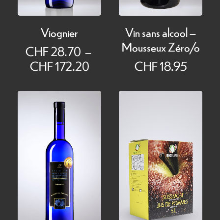
Viognier
Vin sans alcool –
Mousseux Zéro/o
CHF
28.70
–
Plage
CHF
172.20
CHF
18.95
de
prix :
CHF 28.70
à
CHF 172.20