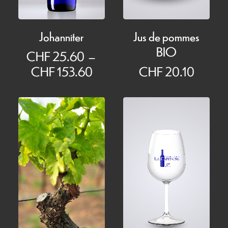
Johanniter
Jus de pommes
BIO
CHF
25.60
–
Plage
CHF
153.60
CHF
20.10
de
prix :
CHF 25.60
à
CHF 153.60