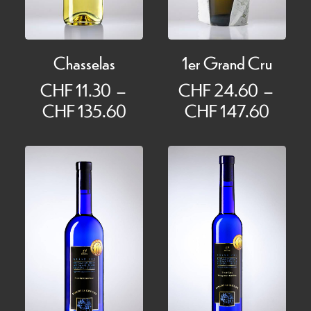
Chasselas
1er Grand Cru
CHF
11.30
–
CHF
24.60
–
Plage
Plage
CHF
135.60
CHF
147.60
de
de
prix :
prix :
CHF 11.30
CHF 
à
à
CHF 135.60
CHF 1