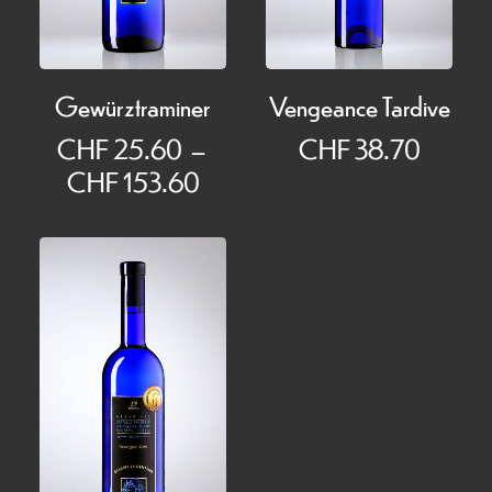
Gewürztraminer
Vengeance Tardive
CHF
25.60
–
CHF
38.70
Plage
CHF
153.60
de
prix :
CHF 25.60
à
CHF 153.60