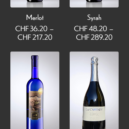
Merlot
Syrah
CHF
36.20
–
CHF
48.20
–
Plage
Plage
CHF
217.20
CHF
289.20
de
de
prix :
prix :
CHF 36.20
CHF 
à
à
CHF 217.20
CHF 