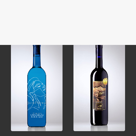
Domaine
Rihanna
Impersonator
CHF
15.00
CHF
30.00