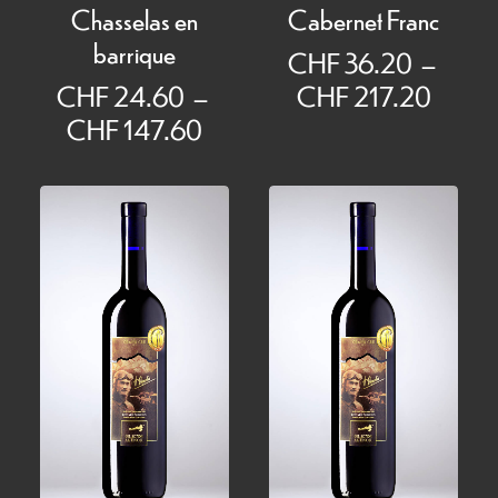
Chasselas en
Cabernet Franc
barrique
CHF
36.20
–
Plage
CHF
24.60
–
CHF
217.20
Plage
de
CHF
147.60
de
prix :
prix :
CHF 
CHF 24.60
à
à
CHF 2
CHF 147.60