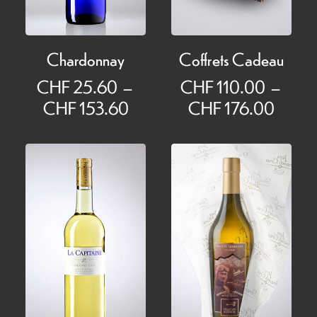
Chardonnay
Coffrets Cadeau
CHF
25.60
–
CHF
110.00
–
Plage
Plage
CHF
153.60
CHF
176.00
de
de
prix :
prix :
CHF 25.60
CHF 1
à
à
CHF 153.60
CHF 1