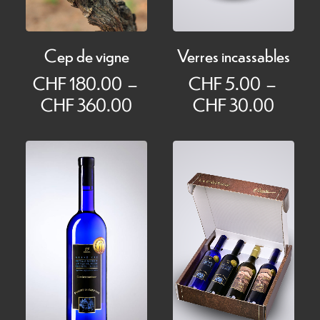
Cep de vigne
Verres incassables
CHF
180.00
–
CHF
5.00
–
Plage
Plage
CHF
360.00
CHF
30.00
de
de
prix :
prix :
CHF 180.00
CHF 5
à
à
CHF 360.00
CHF 3