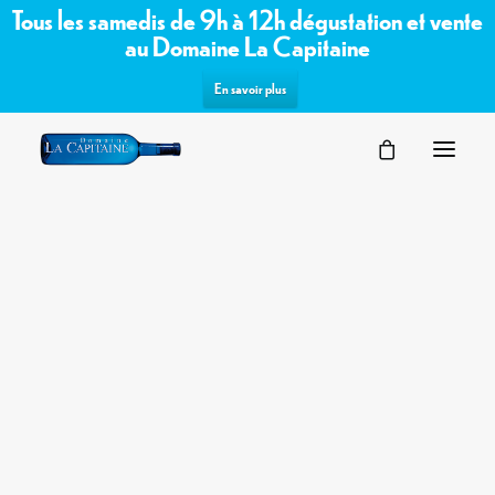
Tous les samedis de 9h à 12h dégustation et vente
au Domaine La Capitaine
En savoir plus
SÉMINAIRES
Commandez les vins bio /
VOTRE ÉVÉNEMENT
NOS ESPACES
biodynamiques du domaine sur notre
PARTENAIRES
boutique en ligne
DEMANDE D’OFFRE
TERROIR