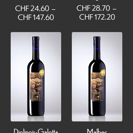
CHF
28.70
–
CHF
24.60
–
Plage
Plage
CHF
172.20
CHF
147.60
de
de
prix :
prix :
CHF 
CHF 24.60
à
à
CHF 1
CHF 147.60
Diolinoir-Galotta
Malbec