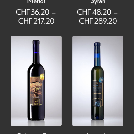
CHF
36.20
–
CHF
48.20
–
Plage
Plage
CHF
217.20
CHF
289.20
de
de
prix :
prix :
CHF 36.20
CHF 
à
à
CHF 217.20
CHF 