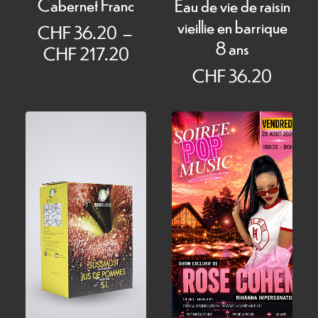
Cabernet Franc
Eau de vie de raisin
vieillie en barrique
CHF
36.20
–
8 ans
Plage
CHF
217.20
de
CHF
36.20
prix :
CHF 36.20
à
CHF 217.20