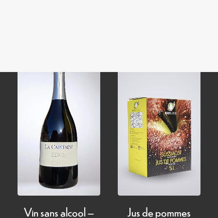
Domaine
CHF
5.00
–
Plage
CHF
30.00
CHF
15.00
de
prix :
CHF 5.00
à
CHF 30.00
Jus de pommes
Vin sans alcool –