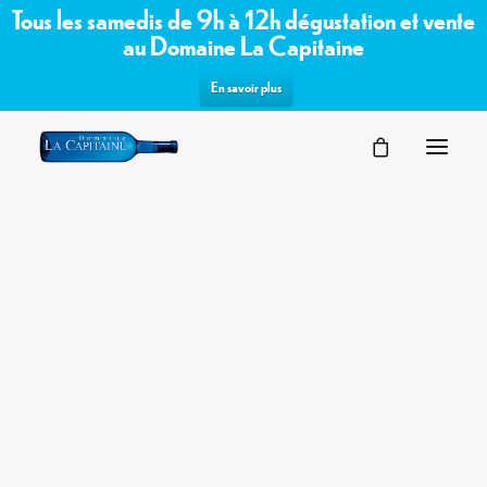
Tous les samedis de 9h à 12h dégustation et vente
au Domaine La Capitaine
En savoir plus
SÉMINAIRES
Commandez les vins bio /
VOTRE ÉVÉNEMENT
NOS ESPACES
biodynamiques du domaine sur notre
PARTENAIRES
boutique en ligne
DEMANDE D’OFFRE
TERROIR