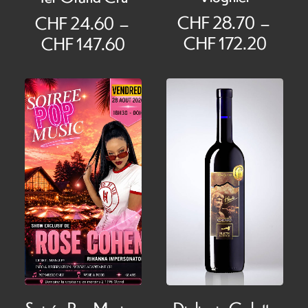
CHF
28.70
–
CHF
24.60
–
Plage
Plage
CHF
172.20
CHF
147.60
de
de
prix :
prix :
CHF 
CHF 24.60
à
à
CHF 1
CHF 147.60
Diolinoir-Galotta
Soirée Pop Music –