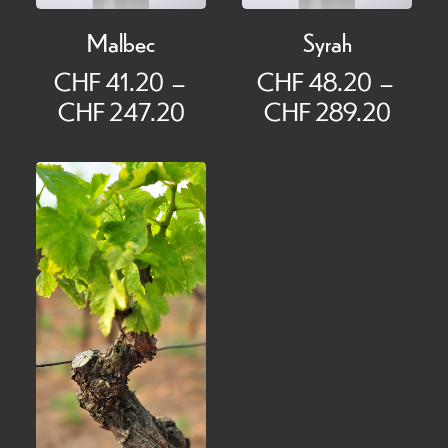
Malbec
Syrah
CHF
41.20
–
CHF
48.20
–
Plage
Plage
CHF
247.20
CHF
289.20
de
de
prix :
prix :
CHF 41.20
CHF 
à
à
CHF 247.20
CHF 