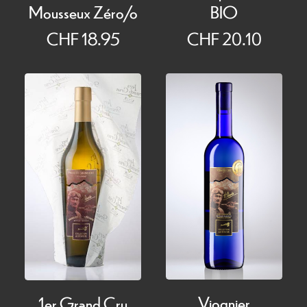
BIO
Mousseux Zéro/o
CHF
20.10
CHF
18.95
Viognier
1er Grand Cru