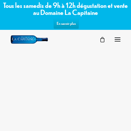
Tous les samedis de 9h à 12h dégustation et vente
au Domaine La Capitaine
En savoir plus
SÉMINAIRES
Commandez les vins bio /
VOTRE ÉVÉNEMENT
NOS ESPACES
biodynamiques du domaine sur notre
PARTENAIRES
boutique en ligne
DEMANDE D’OFFRE
TERROIR