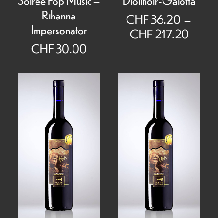
Rihanna
CHF
36.20
–
Impersonator
Plage
CHF
217.20
de
CHF
30.00
prix :
CHF 
à
CHF 2