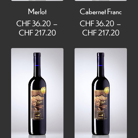
Merlot
Cabernet Franc
CHF
36.20
–
CHF
36.20
–
Plage
Plage
CHF
217.20
CHF
217.20
de
de
prix :
prix :
CHF 36.20
CHF 
à
à
CHF 217.20
CHF 2