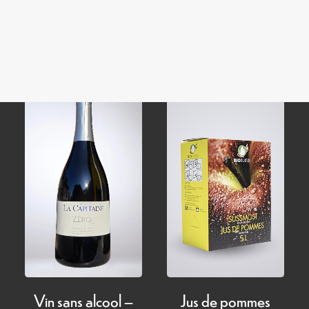
Domaine
CHF
5.00
–
Plage
CHF
30.00
CHF
15.00
de
prix :
CHF 5.00
à
CHF 30.00
Jus de pommes
Vin sans alcool –