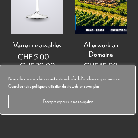
Verres incassables
Afterwork au
Domaine
CHF
5.00
–
Plage
CHF
30.00
CHF
15.00
de
Nous utilisons des cookies sur notre site web afin de l'améliorer en permanence.
prix :
Consultez notre politique d'utilisation du site web
en savoir plus
CHF 5.00
à
J'accepte et poursuis ma navigation
CHF 30.00
French