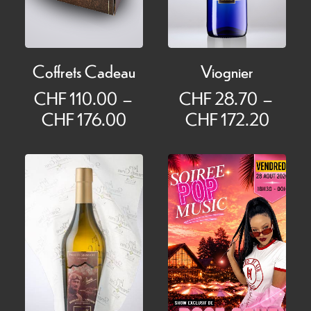
Coffrets Cadeau
Viognier
CHF
110.00
–
CHF
28.70
–
Plage
Plage
CHF
176.00
CHF
172.20
de
de
prix :
prix :
CHF 110.00
CHF 
à
à
CHF 176.00
CHF 1