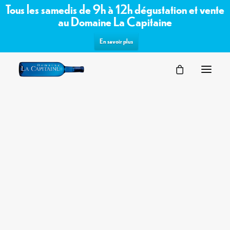
Tous les samedis de 9h à 12h dégustation et vente
au Domaine La Capitaine
En savoir plus
SÉMINAIRES
Commandez les vins bio /
VOTRE ÉVÉNEMENT
NOS ESPACES
biodynamiques du domaine sur notre
PARTENAIRES
boutique en ligne
DEMANDE D’OFFRE
TERROIR