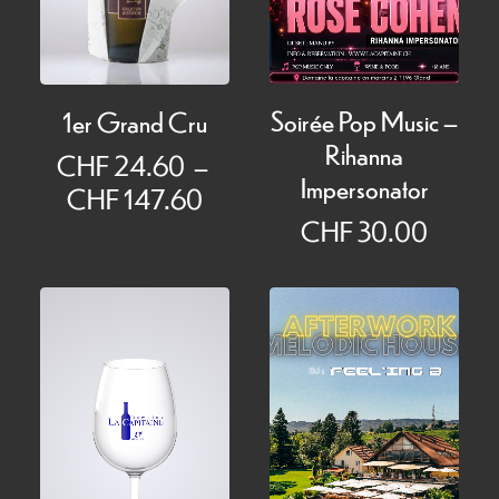
Soirée Pop Music –
1er Grand Cru
Rihanna
CHF
24.60
–
Impersonator
Plage
CHF
147.60
de
CHF
30.00
prix :
CHF 24.60
à
CHF 147.60