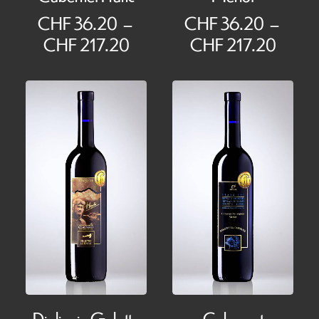
CHF
36.20
–
CHF
36.20
–
Plage
Plage
CHF
217.20
CHF
217.20
de
de
prix :
prix :
CHF 36.20
CHF 
à
à
CHF 217.20
CHF 2
Diolinoir-Galotta
Cabernet