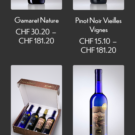
Gamaret Nature
Pinot Noir Vieilles
Vignes
CHF
30.20
–
Plage
CHF
181.20
CHF
15.10
–
de
Plage
CHF
181.20
prix :
de
CHF 30.20
prix :
à
CHF 1
CHF 181.20
à
CHF 1