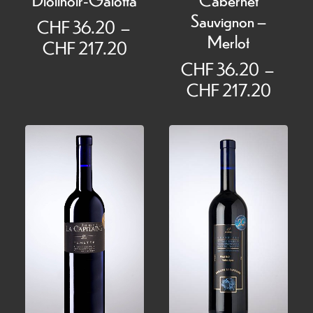
Sauvignon –
CHF
36.20
–
Merlot
Plage
CHF
217.20
de
CHF
36.20
–
prix :
Plage
CHF
217.20
CHF 36.20
de
à
prix :
CHF 217.20
CHF 
à
CHF 2