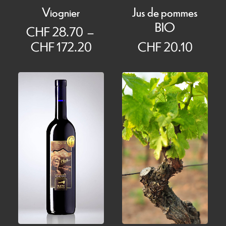
Viognier
Jus de pommes
BIO
CHF
28.70
–
Plage
CHF
172.20
CHF
20.10
de
prix :
CHF 28.70
à
CHF 172.20