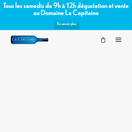
Tous les samedis de 9h à 12h dégustation et vente
au Domaine La Capitaine
En savoir plus
SÉMINAIRES
Commandez les vins bio /
VOTRE ÉVÉNEMENT
NOS ESPACES
biodynamiques du domaine sur notre
PARTENAIRES
boutique en ligne
DEMANDE D’OFFRE
TERROIR