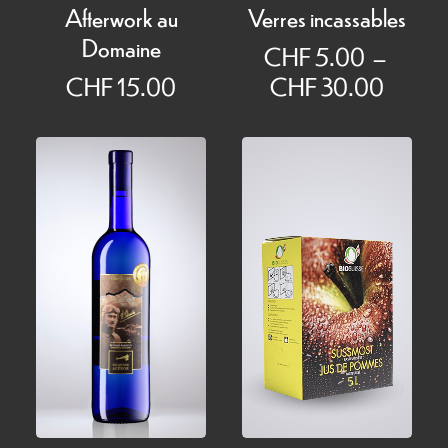
Afterwork au
Verres incassables
Domaine
CHF
5.00
–
Plage
CHF
15.00
CHF
30.00
de
prix :
CHF 5
à
CHF 3