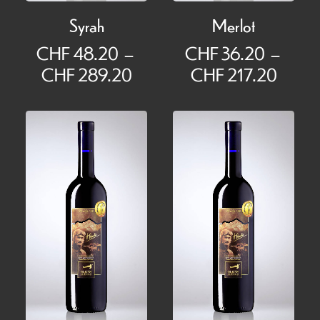
Syrah
Merlot
CHF
48.20
–
CHF
36.20
–
Plage
Plage
CHF
289.20
CHF
217.20
de
de
prix :
prix :
CHF 48.20
CHF 
à
à
CHF 289.20
CHF 2