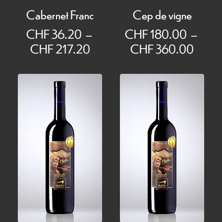
Cabernet Franc
Cep de vigne
CHF
36.20
–
CHF
180.00
–
Plage
Plage
CHF
217.20
CHF
360.00
de
de
prix :
prix :
CHF 36.20
CHF 
à
à
CHF 217.20
CHF 