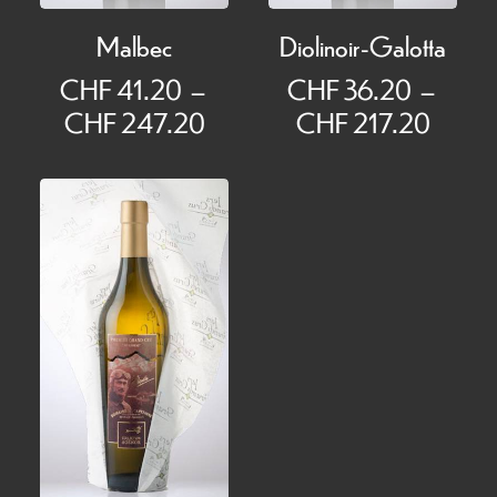
Malbec
Diolinoir-Galotta
CHF
41.20
–
CHF
36.20
–
Plage
Plage
CHF
247.20
CHF
217.20
de
de
prix :
prix :
CHF 41.20
CHF 
à
à
CHF 247.20
CHF 2