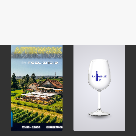
Rihanna
Mousseux Zéro/o
Impersonator
CHF
18.95
CHF
30.00