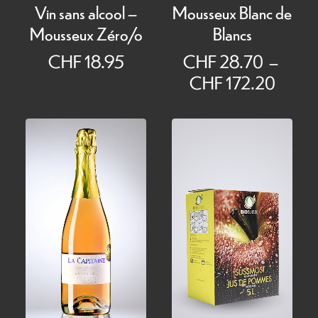
Mousseux Blanc de
Vin sans alcool –
Blancs
Mousseux Zéro/o
CHF
28.70
–
CHF
18.95
Plage
CHF
172.20
de
prix :
CHF 
à
CHF 1