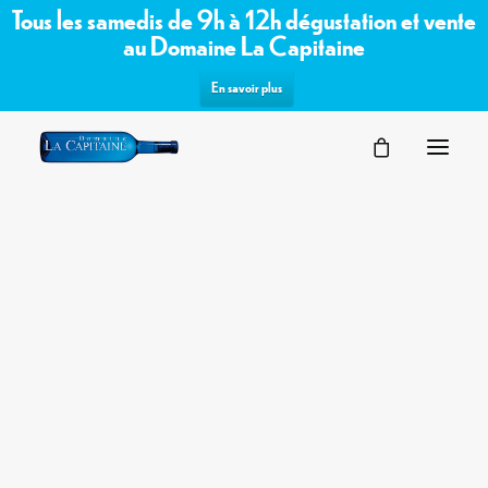
Tous les samedis de 9h à 12h dégustation et vente
au Domaine La Capitaine
En savoir plus
SÉMINAIRES
Commandez les vins bio /
VOTRE ÉVÉNEMENT
NOS ESPACES
biodynamiques du domaine sur notre
PARTENAIRES
boutique en ligne
DEMANDE D’OFFRE
TERROIR