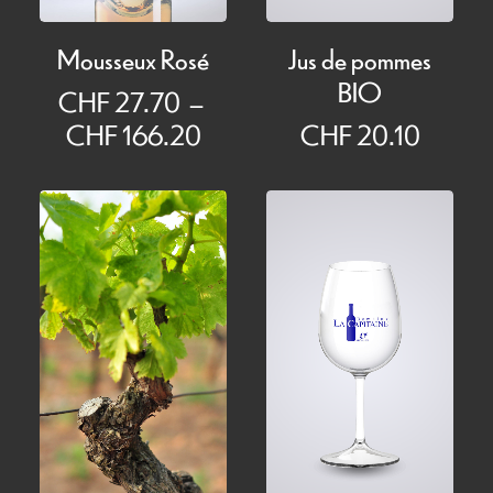
Mousseux Rosé
Jus de pommes
BIO
CHF
27.70
–
Plage
CHF
166.20
CHF
20.10
de
prix :
CHF 27.70
à
CHF 166.20