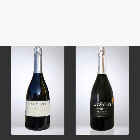
Domaine
Rihanna
Impersonator
CHF
15.00
CHF
30.00