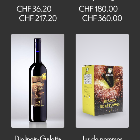
CHF
36.20
–
CHF
180.00
–
Plage
Plage
CHF
217.20
CHF
360.00
de
de
prix :
prix :
CHF 36.20
CHF 
à
à
CHF 217.20
CHF 
Diolinoir-Galotta
Jus de pommes