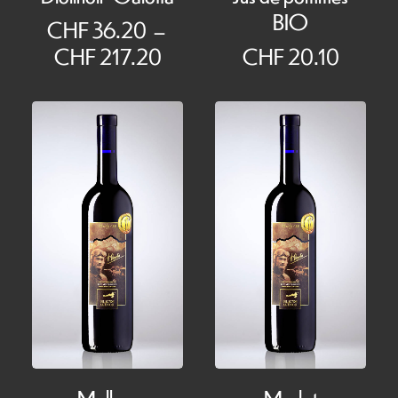
BIO
CHF
36.20
–
Plage
CHF
217.20
CHF
20.10
de
prix :
CHF 36.20
à
CHF 217.20
Malbec
Merlot