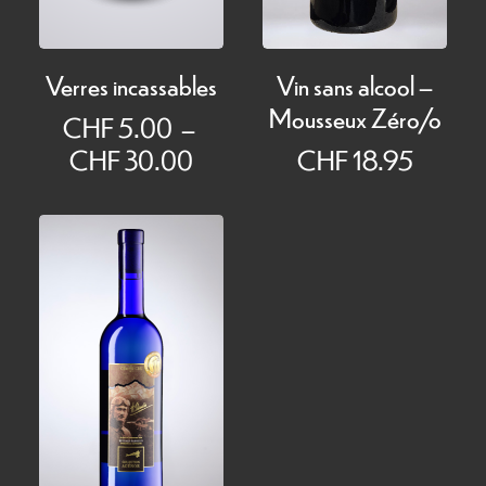
Verres incassables
Vin sans alcool –
Mousseux Zéro/o
CHF
5.00
–
Plage
CHF
30.00
CHF
18.95
de
prix :
CHF 5.00
à
CHF 30.00