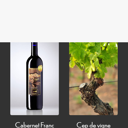
Domaine
CHF
24.60
–
Plage
CHF
15.00
CHF
147.60
de
prix :
CHF 24.60
à
CHF 147.60
Cabernet Franc
Cep de vigne