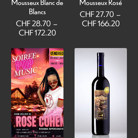
Mousseux Blanc de
Mousseux Rosé
Blancs
CHF
27.70
–
Plage
CHF
28.70
–
CHF
166.20
Plage
de
CHF
172.20
de
prix :
prix :
CHF 
CHF 28.70
à
à
CHF 
CHF 172.20