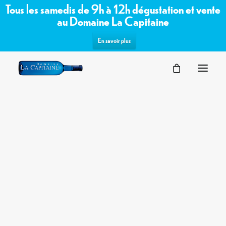
Tous les samedis de 9h à 12h dégustation et vente
au Domaine La Capitaine
En savoir plus
SÉMINAIRES
Commandez les vins bio /
VOTRE ÉVÉNEMENT
NOS ESPACES
biodynamiques du domaine sur notre
PARTENAIRES
boutique en ligne
DEMANDE D’OFFRE
TERROIR