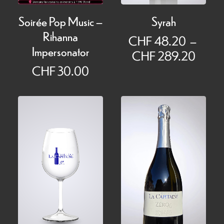
Syrah
Soirée Pop Music –
Rihanna
CHF
48.20
–
Impersonator
Plage
CHF
289.20
de
CHF
30.00
prix :
CHF 
à
CHF 