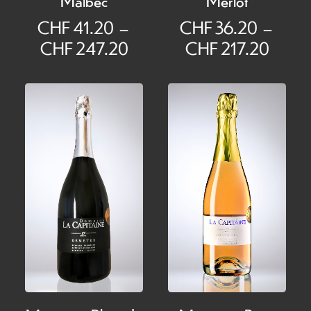
CHF
41.20
–
CHF
36.20
–
Plage
Plage
CHF
247.20
CHF
217.20
de
de
prix :
prix :
CHF 41.20
CHF 
à
à
CHF 247.20
CHF 2