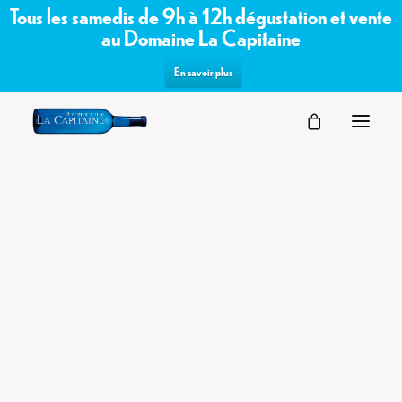
Tous les samedis de 9h à 12h dégustation et vente
au Domaine La Capitaine
En savoir plus
SÉMINAIRES
Commandez les vins bio /
VOTRE ÉVÉNEMENT
NOS ESPACES
biodynamiques du domaine sur notre
PARTENAIRES
boutique en ligne
DEMANDE D’OFFRE
TERROIR