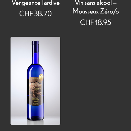
Vengeance Tardive
Vin sans alcool –
Mousseux Zéro/o
CHF
38.70
CHF
18.95