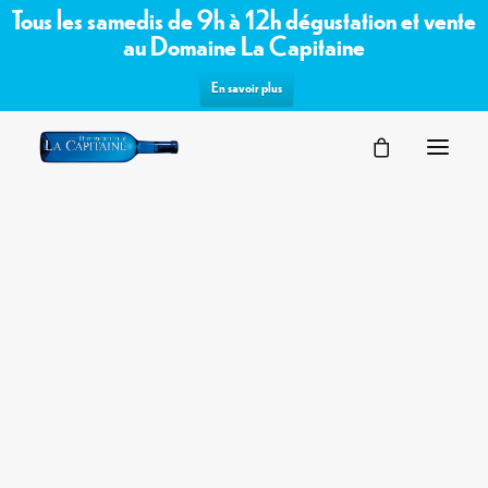
Tous les samedis de 9h à 12h dégustation et vente
au Domaine La Capitaine
En savoir plus
SÉMINAIRES
Commandez les vins bio /
VOTRE ÉVÉNEMENT
NOS ESPACES
biodynamiques du domaine sur notre
PARTENAIRES
boutique en ligne
DEMANDE D’OFFRE
TERROIR