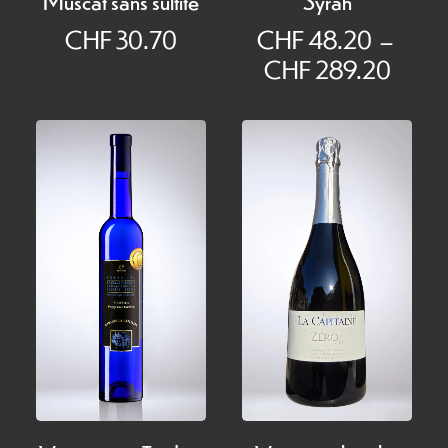
CHF
30.70
CHF
48.20
–
Plage
CHF
289.20
de
prix :
CHF 
à
CHF 