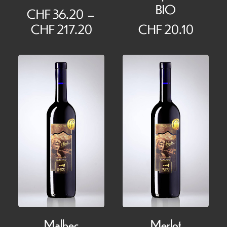
BIO
CHF
36.20
–
Plage
CHF
217.20
CHF
20.10
de
prix :
CHF 36.20
à
CHF 217.20
Malbec
Merlot