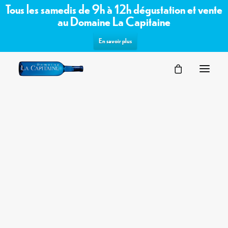
Tous les samedis de 9h à 12h dégustation et vente
au Domaine La Capitaine
En savoir plus
SÉMINAIRES
Commandez les vins bio /
VOTRE ÉVÉNEMENT
NOS ESPACES
biodynamiques du domaine sur notre
PARTENAIRES
boutique en ligne
DEMANDE D’OFFRE
TERROIR