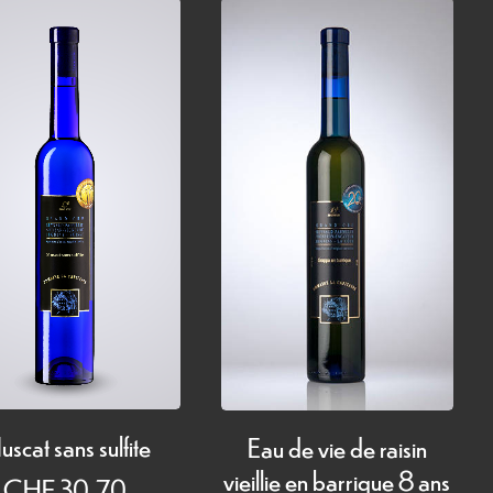
scat sans sulfite
Eau de vie de raisin
vieillie en barrique 8 ans
CHF
30.70