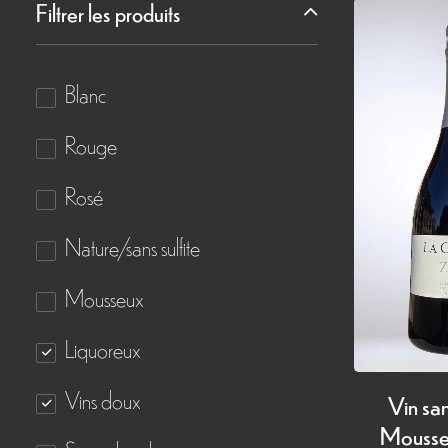
Filtrer les produits
Blanc
Rouge
Rosé
Nature/sans sulfite
Mousseux
Liquoreux
Vins doux
Vin san
Mousse