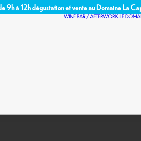
 de 9h à 12h dégustation et vente au Domaine La Ca
L
WINE BAR / AFTERWORK
LE DOMA
SÉMINAIRES
VOTRE
ÉVÉNEMENT
NOS
ESPACES
PARTENAIRES
DEMANDE
D’OFFRE