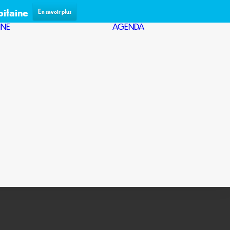
pitaine
En savoir plus
INE
AGENDA
TERROIR
DÉGUSTATI
HISTOIRE
& VENTE
ÉQUIPE
ÉVÉNEMENT
BIODYNAMIE
WINE BAR
BOUTEILLE
PORTES
BLEUE
OUVERTES
PRESSE