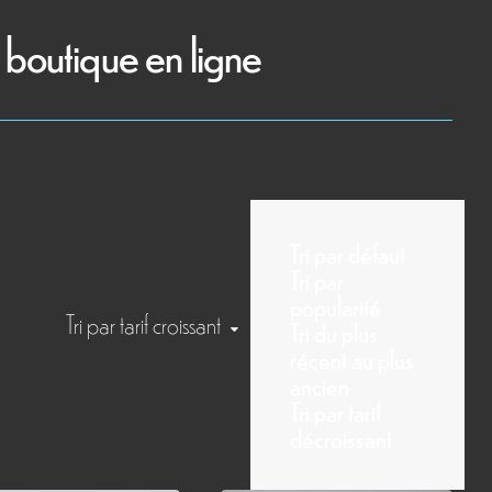
boutique en ligne
Tri par défaut
Tri par
popularité
Tri par tarif croissant
Tri du plus
récent au plus
ancien
Tri par tarif
décroissant