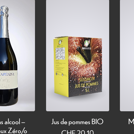
Jus de pommes BIO
Mu
s alcool –
ux Zéro/o
CHF
20.10