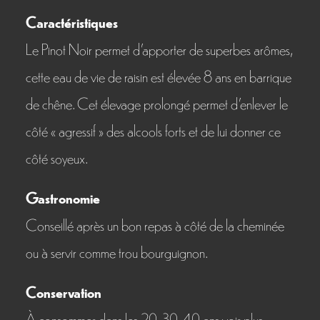
Caractéristiques
8
Le Pinot Noir permet d’apporter de superbes arômes,
ans
cette eau de vie de raisin est élevée 8 ans en barrique
de chêne. Cet élevage prolongé permet d’enlever le
côté « agressif » des alcools forts et de lui donner ce
côté soyeux.
Gastronomie
Conseillé après un bon repas à côté de la cheminée
ou à servir comme trou bourguignon.
Conservation
À consommer dans les 20-30, 40 ans voir plus.